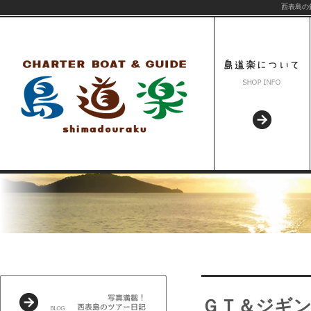
西表島の
ＧＴ＆ジギ