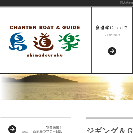
西表島の
ジギング＆