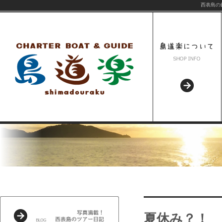
西表島の
夏休み？！ 