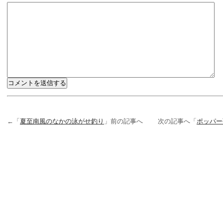
←「
夏至南風のなかの泳がせ釣り
」前の記事へ 次の記事へ「
ポッパー