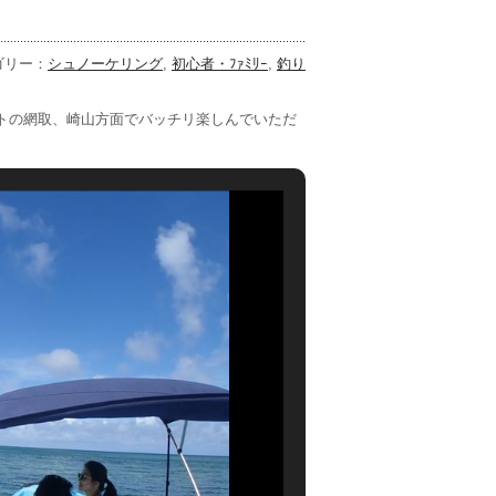
ゴリー：
シュノーケリング
,
初心者・ﾌｧﾐﾘｰ
,
釣り
トの網取、崎山方面でバッチリ楽しんでいただ