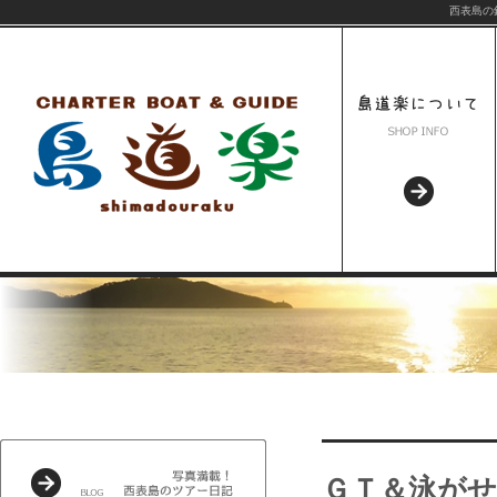
西表島の
ＧＴ＆泳が