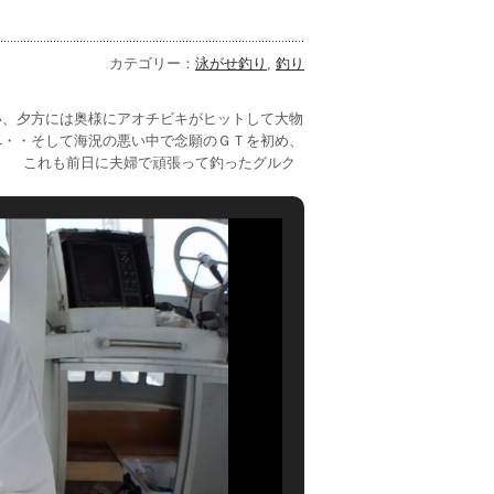
カテゴリー：
泳がせ釣り
,
釣り
い、夕方には奥様にアオチビキがヒットして大物
へ・・そして海況の悪い中で念願のＧＴを初め、
！ これも前日に夫婦で頑張って釣ったグルク