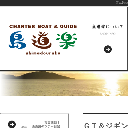
西表島の
ＧＴ＆ジギン