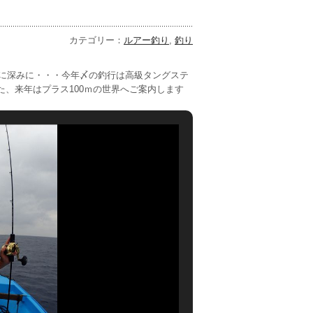
カテゴリー：
ルアー釣り
,
釣り
々に深みに・・・今年〆の釣行は高級タングステ
、来年はプラス100ｍの世界へご案内します