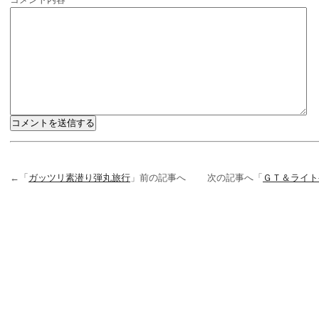
←「
ガッツリ素潜り弾丸旅行
」前の記事へ 次の記事へ「
ＧＴ＆ライ