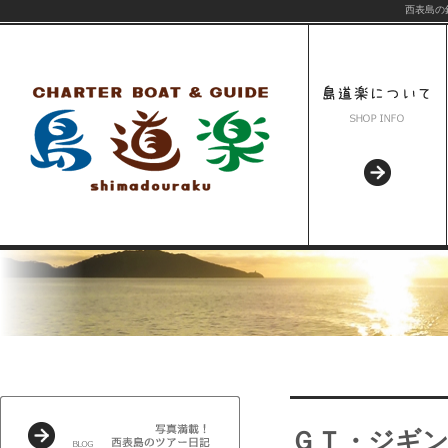
西表島の
ＧＴ・ジギ