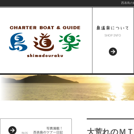
西表島の
大荒れのＭ