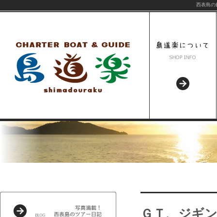
西表島の
ＧＴ、ジギ